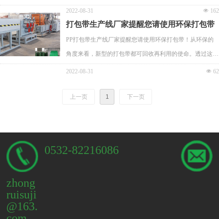
及家具门窗材料等行业。厂家在使用pvc型材生产线的过程
2022-08-31
넶
162
中，有时候会面临滤网的选择问题，要不要选择滤网呢？
打包带生产线厂家提醒您请使用环保打包带
PP打包带生产线厂家提醒您请使用环保打包带！从环保的
角度来看，新型的打包带都可回收再利用的使命。透过这一
点，就不难理解PP打包带生产线为什么这么受欢迎了，因
2022-08-31
넶
62
为PP打包带生产线生产出来的PP打包带产品，采用的都是
优质的填充材料，所以其环保可回收的性能是绝对受大家喜
上一页
1
下一页
爱的。其次，从效率层面来考虑，PP打包带生产线生产出
来的PP打包带产品，其出带率大概是一般普通生产线的2到
3倍左右。
0532-82216086
zhong
ruisuji
@163.
com