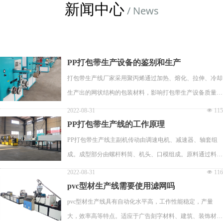
新闻中心
/ News
PP打包带生产设备的鉴别和生产
打包带生产线厂家采用聚丙烯通过加热、熔化、拉伸、冷却
生产出的网状结构的包装材料，影响打包带生产设备质量的
基本参数是拉力、长度、弯曲度、伸长率等。在拉力和其它
2022-08-31
넶
115
参数相同的情况下，长度越长成本越低。
PP打包带生产线的工作原理
PP打包带生产线主副机传动由调速电机、减速器、轴套组
成。成型部分由螺杆料筒、机头、口模组成。原料通过料斗
到螺杆料筒加热挤压出初胚。温度控制机身第一段--120
2022-08-31
넶
116
度，第二段--170度，第三段--220度，机头有250--280度。
pvc型材生产线需要使用滤网吗
pvc型材生产线具有自动化水平高，工作性能稳定，产量
大，效率高等特点。适应于广告刻字材料、建筑、装饰材料