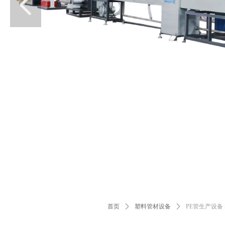
넳
首页
ꄲ
塑料管材设备
ꄲ
PE管生产设备 SJ