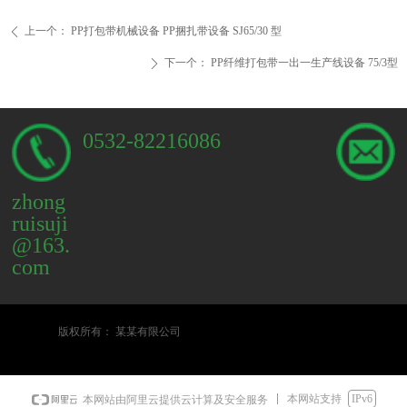
上一个：
PP打包带机械设备 PP捆扎带设备 SJ65/30 型
ꄴ
下一个：
PP纤维打包带一出一生产线设备 75/3型
ꄲ
0532-82216086
zhong
ruisuji
@163.
com
版权所有：
某某有限公司
本网站支持
IPv6
本网站由阿里云提供云计算及安全服务