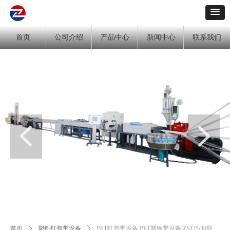
首页
公司介绍
产品中心
新闻中心
联系我们
넳
넲
首页
ꄲ
塑料打包带设备
ꄲ
PET打包带设备 PET塑钢带设备 ZSJ75/30型