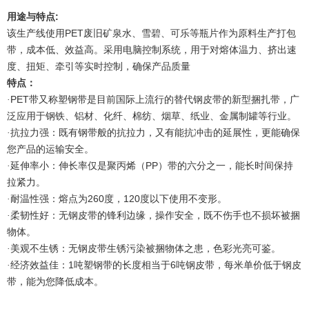
:
用途与特点
PET
该生产线使用
废旧矿泉水、雪碧、可乐等瓶片作为原料生产打包
带，成本低、效益高。采用电脑控制系统，用于对熔体温力、挤出速
度、扭矩、牵引等实时控制，确保产品质量
特点：
PET
·
带又称塑钢带是目前国际上流行的替代钢皮带的新型捆扎带，广
泛应用于钢铁、铝材、化纤、棉纺、烟草、纸业、金属制罐等行业。
·抗拉力强：既有钢带般的抗拉力，又有能抗冲击的延展性，更能确保
您产品的运输安全。
PP
·延伸率小：伸长率仅是聚丙烯（
）带的六分之一，能长时间保持
拉紧力。
260
120
·耐温性强：熔点为
度，
度以下使用不变形。
·柔韧性好：无钢皮带的锋利边缘，操作安全，既不伤手也不损坏被捆
物体。
·美观不生锈：无钢皮带生锈污染被捆物体之患，色彩光亮可鉴。
1
6
·经济效益佳：
吨塑钢带的长度相当于
吨钢皮带，每米单价低于钢皮
带，能为您降低成本。