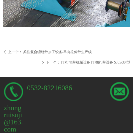
上一个：
柔性复合缠绕带加工设备/单向拉伸带生产线
ꄴ
下一个：
PP打包带机械设备 PP捆扎带设备 SJ65/30 型
ꄲ
0532-82216086
zhong
ruisuji
@163.
com