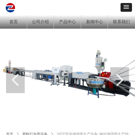
首页
公司介绍
产品中心
新闻中心
联系我们
넳
넲
首页
ꄲ
塑料打包带设备
ꄲ
SRTP管道缠绕带生产设备/ 钢丝增强带生产线/